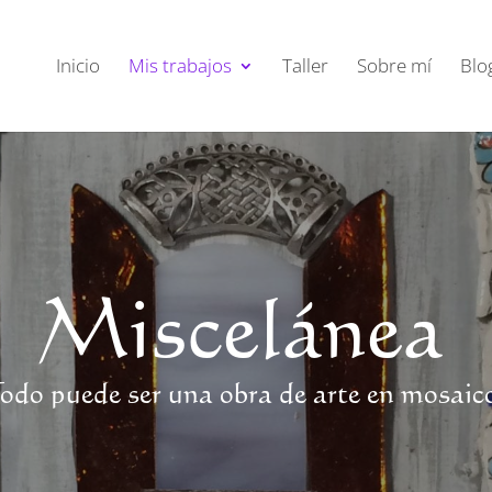
Inicio
Mis trabajos
Taller
Sobre mí
Blo
Miscelánea
odo puede ser una obra de arte en mosaic